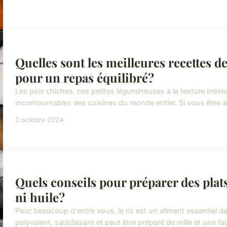
Quelles sont les meilleures recettes de
pour un repas équilibré?
Les pois chiches, ces petites légumineuses à la texture irrési
incontournables des cuisines du monde entier. Si vous êtes à 
2 octobre 2024
Quels conseils pour préparer des plat
ni huile?
Pour beaucoup d'entre vous, le riz est un aliment essentiel da
polyvalent, satisfaisant et peut être préparé de mille et une 