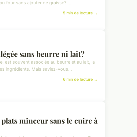
au four sans ajouter de graisse? ...
5 min de lecture →
égée sans beurre ni lait?
 est souvent associée au beurre et au lait, la
s ingrédients. Mais saviez-vous...
6 min de lecture →
plats minceur sans le cuire à