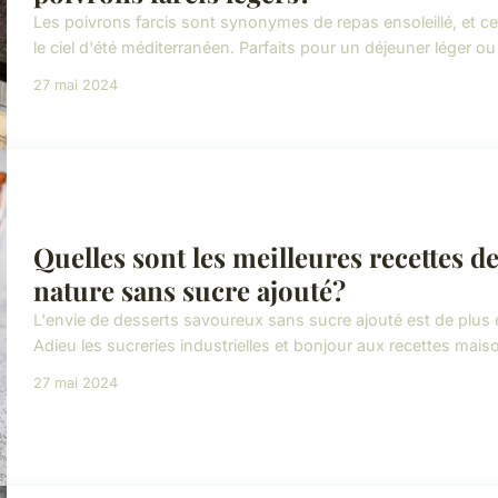
Les poivrons farcis sont synonymes de repas ensoleillé, et c
le ciel d'été méditerranéen. Parfaits pour un déjeuner léger ou u
27 mai 2024
Quelles sont les meilleures recettes d
nature sans sucre ajouté?
L'envie de desserts savoureux sans sucre ajouté est de plus
Adieu les sucreries industrielles et bonjour aux recettes mai
27 mai 2024