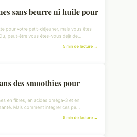
es sans beurre ni huile pour
te pour votre petit-déjeuner, mais vous êtes
Ou, peut-être vous êtes-vous déjà de...
5 min de lecture →
dans des smoothies pour
iches en fibres, en acides oméga-3 et en
 santé. Mais comment intégrer ces pe...
5 min de lecture →