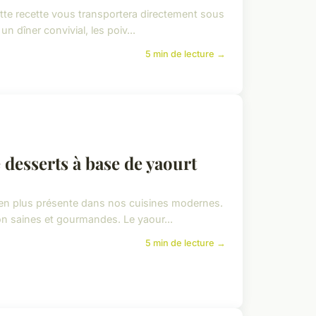
ette recette vous transportera directement sous
n dîner convivial, les poiv...
5 min de lecture →
e desserts à base de yaourt
 en plus présente dans nos cuisines modernes.
son saines et gourmandes. Le yaour...
5 min de lecture →