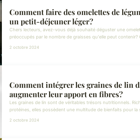
Comment faire des omelettes de légum
un petit-déjeuner léger?
Chers lecteurs, avez-vous déjà souhaité déguster une omelet
préoccupés par le nombre de graisses qu'elle peut contenir? 
2 octobre 2024
Comment intégrer les graines de lin 
augmenter leur apport en fibres?
Les graines de lin sont de véritables trésors nutritionnels. R
protéines, elles possèdent une multitude de bienfaits pour la
2 octobre 2024