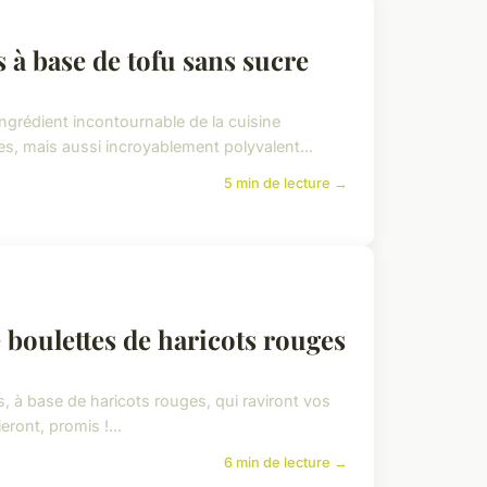
 à base de tofu sans sucre
ngrédient incontournable de la cuisine
es, mais aussi incroyablement polyvalent...
5 min de lecture →
e boulettes de haricots rouges
à base de haricots rouges, qui raviront vos
ront, promis !...
6 min de lecture →