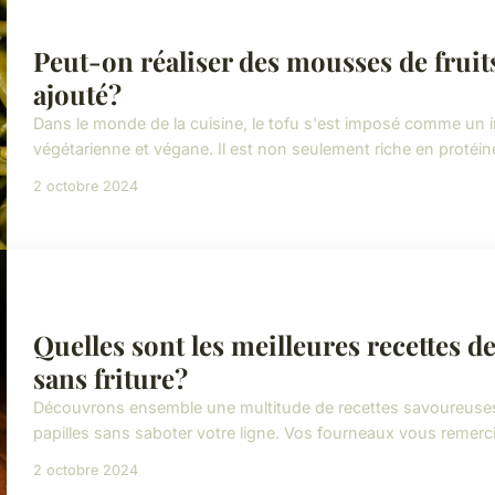
Peut-on réaliser des mousses de fruits
ajouté?
Dans le monde de la cuisine, le tofu s'est imposé comme un i
végétarienne et végane. Il est non seulement riche en protéin
2 octobre 2024
Quelles sont les meilleures recettes d
sans friture?
Découvrons ensemble une multitude de recettes savoureuses, 
papilles sans saboter votre ligne. Vos fourneaux vous remercie
2 octobre 2024