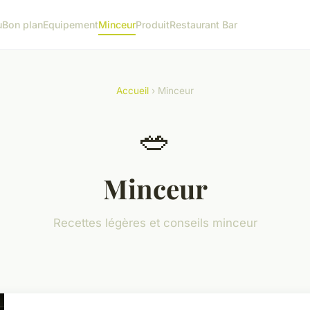
u
Bon plan
Equipement
Minceur
Produit
Restaurant Bar
Accueil
› Minceur
🥗
Minceur
Recettes légères et conseils minceur