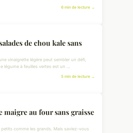
6 min de lecture →
 salades de chou kale sans
ne vinaigrette légère peut sembler un défi,
 légume à feuilles vertes est un ...
5 min de lecture →
e maigre au four sans graisse
es petits comme les grands. Mais saviez-vous