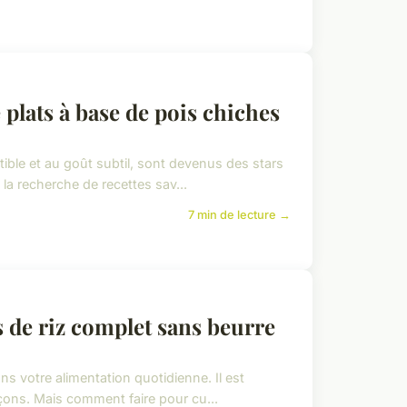
 plats à base de pois chiches
stible et au goût subtil, sont devenus des stars
la recherche de recettes sav...
7 min de lecture →
s de riz complet sans beurre
ns votre alimentation quotidienne. Il est
façons. Mais comment faire pour cu...