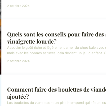
2 octobre 2024
Quels sont les conseils pour faire des
vinaigrette lourde?
Associer le goût riche et légèrement amer du chou kale avec u
mais avec les bonnes astuces, cela devient un jeu d'enfant. Ce
2 octobre 2024
Comment faire des boulettes de viand
ajoutée?
Les boulettes de viande sont un plat intemporel qui séduit l