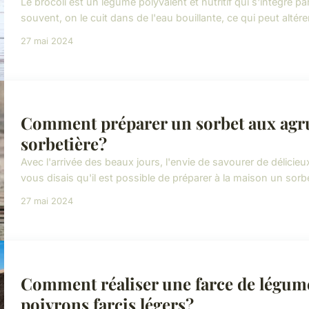
Le brocoli est un légume polyvalent et nutritif qui s'intègre 
souvent, on le cuit dans de l'eau bouillante, ce qui peut altére
27 mai 2024
Comment préparer un sorbet aux agru
sorbetière?
Avec l'arrivée des beaux jours, l'envie de savourer de délicieu
vous disais qu'il est possible de préparer à la maison un sorb
27 mai 2024
Comment réaliser une farce de légum
poivrons farcis légers?