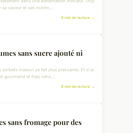
parfaitement dans une alimentation minceur. Trop
r sa saveur et ses nutrim...
6 min de lecture →
mes sans sucre ajouté ni
x sorbets maison se fait plus pressante. Et si je
et gourmand et frais sans...
6 min de lecture →
es sans fromage pour des