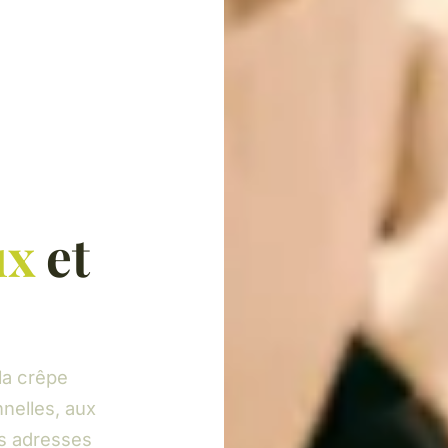
ux
et
la crêpe
nelles, aux
es adresses