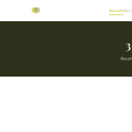
Accueil
Act
3
Recet