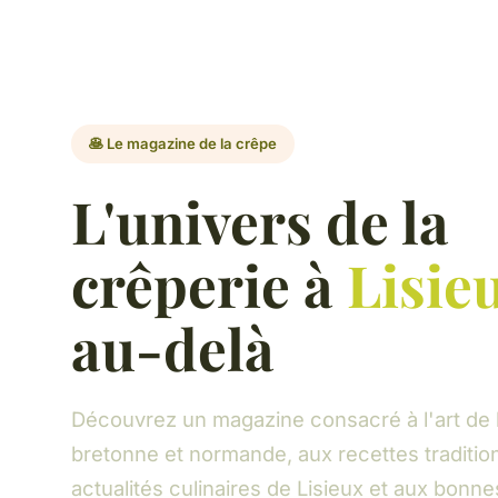
🥞 Le magazine de la crêpe
L'univers de la
crêperie à
Lisie
au-delà
Découvrez un magazine consacré à l'art de 
bretonne et normande, aux recettes tradition
actualités culinaires de Lisieux et aux bonn