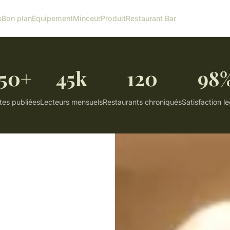
u
Bon plan
Equipement
Minceur
Produit
Restaurant Bar
50+
45k
120
98
tes publiées
Lecteurs mensuels
Restaurants chroniqués
Satisfaction l