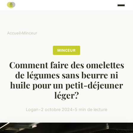
Accueil
›
Minceur
MINCEUR
Comment faire des omelettes
de légumes sans beurre ni
huile pour un petit-déjeuner
léger?
Logan
•
2 octobre 2024
•
5 min de lecture