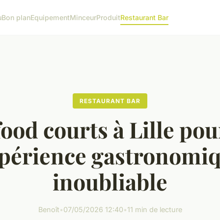
u
Bon plan
Equipement
Minceur
Produit
Restaurant Bar
RESTAURANT BAR
ood courts à Lille po
périence gastronomi
inoubliable
Benoît
•
07/05/2026 12:40
•
11 min de lecture