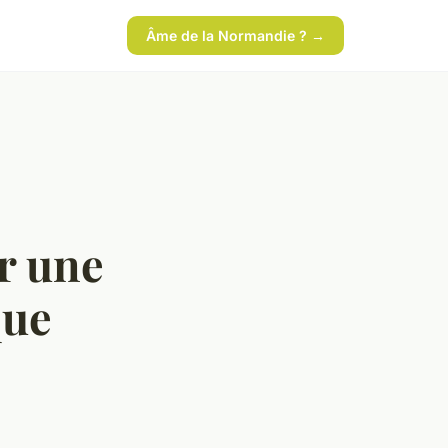
Âme de la Normandie ? →
ur une
que