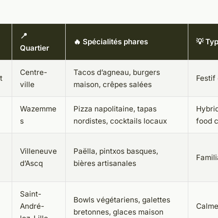
📍
🔥 Spécialités phares
💡 Ty
Quartier
Centre-
Tacos d’agneau, burgers
t
Festif
ville
maison, crêpes salées
Wazemme
Pizza napolitaine, tapas
Hybrid
s
nordistes, cocktails locaux
food c
Villeneuve
Paëlla, pintxos basques,
Famili
d’Ascq
bières artisanales
Saint-
Bowls végétariens, galettes
André-
Calme
bretonnes, glaces maison