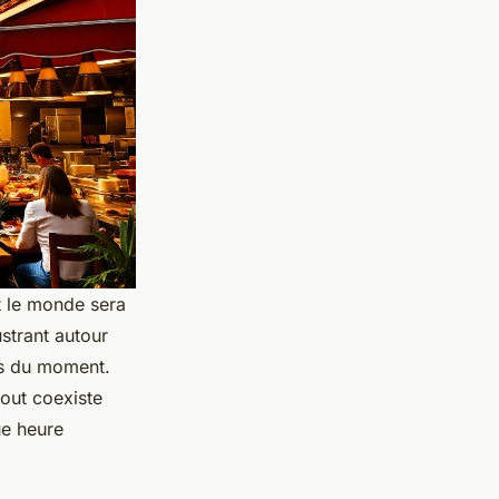
t le monde sera
strant autour
es du moment.
out coexiste
ue heure