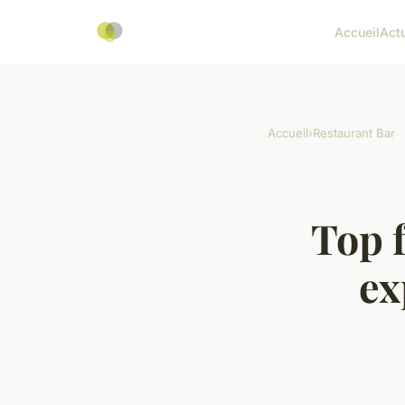
Accueil
Act
Accueil
›
Restaurant Bar
Top f
ex