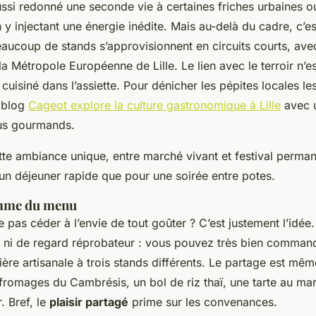
ssi redonné une seconde vie à certaines friches urbaines ou
 y injectant une énergie inédite. Mais au-delà du cadre, c’es
eaucoup de stands s’approvisionnent en circuits courts, ave
a Métropole Européenne de Lille. Le lien avec le terroir n’e
 cuisiné dans l’assiette. Pour dénicher les pépites locales le
e blog
Cageot explore la culture gastronomique à Lille
avec u
lus gourmands.
cette ambiance unique, entre marché vivant et festival perman
 un déjeuner rapide que pour une soirée entre potes.
emme du menu
 pas céder à l’envie de tout goûter ? C’est justement l’idée.
e ni de regard réprobateur : vous pouvez très bien comman
ière artisanale à trois stands différents. Le partage est mê
romages du Cambrésis, un bol de riz thaï, une tarte au maro
r. Bref, le
plaisir partagé
prime sur les convenances.