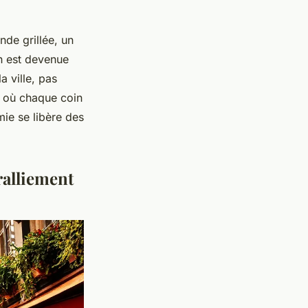
nde grillée, un
on est devenue
a ville, pas
s où chaque coin
mie se libère des
ralliement