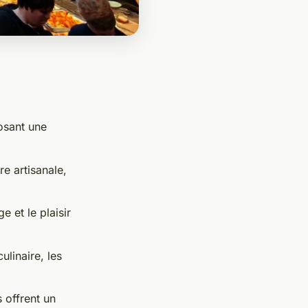
osant une
e artisanale,
e et le plaisir
linaire, les
s offrent un