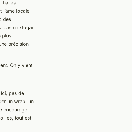
 halles
t l’âme locale
c des
st pas un slogan
s plus
ne précision
ent. On y vient
 Ici, pas de
der un wrap, un
me encouragé -
illes, tout est