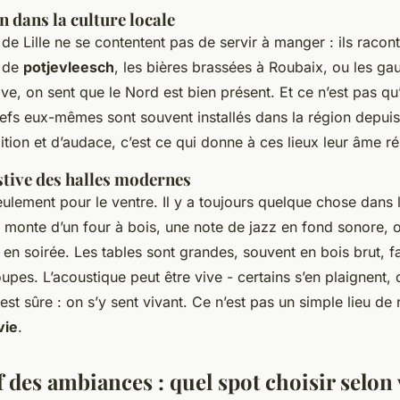
 dans la culture locale
de Lille ne se contentent pas de servir à manger : ils racont
s de
potjevleesch
, les bières brassées à Roubaix, ou les ga
ve, on sent que le Nord est bien présent. Et ce n’est pas q
chefs eux-mêmes sont souvent installés dans la région depui
tion et d’audace, c’est ce qui donne à ces lieux leur âme r
stive des halles modernes
ulement pour le ventre. Il y a toujours quelque chose dans l
i monte d’un four à bois, une note de jazz en fond sonore, o
 en soirée. Les tables sont grandes, souvent en bois brut, f
roupes. L’acoustique peut être vive - certains s’en plaignent, 
st sûre : on s’y sent vivant. Ce n’est pas un simple lieu de 
vie
.
 des ambiances : quel spot choisir selon 