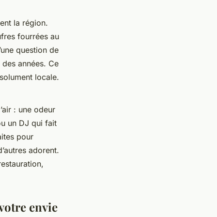
ent la région.
ufres fourrées au
u’une question de
s des années. Ce
ésolument locale.
’air : une odeur
u un DJ qui fait
aites pour
d’autres adorent.
restauration,
votre envie