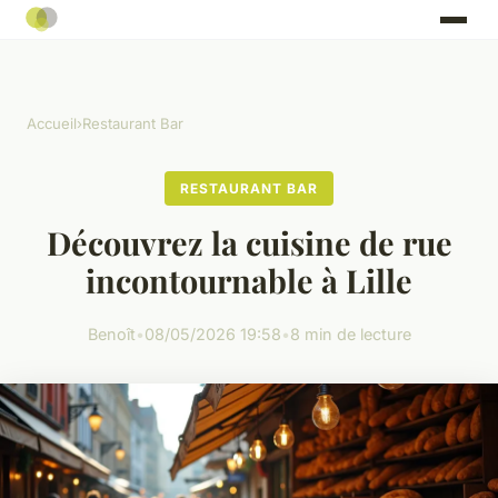
Accueil
›
Restaurant Bar
RESTAURANT BAR
Découvrez la cuisine de rue
incontournable à Lille
Benoît
•
08/05/2026 19:58
•
8 min de lecture