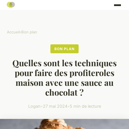
Accueil
›
Bon plan
BON PLAN
Quelles sont les techniques
pour faire des profiteroles
maison avec une sauce au
chocolat ?
Logan
•
27 mai 2024
•
5 min de lecture